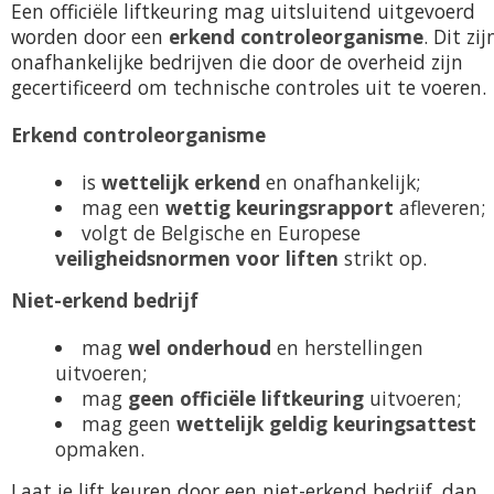
Een officiële liftkeuring mag uitsluitend uitgevoerd
worden door een
erkend controleorganisme
. Dit zij
onafhankelijke bedrijven die door de overheid zijn
gecertificeerd om technische controles uit te voeren.
Erkend controleorganisme
is
wettelijk erkend
en onafhankelijk;
mag een
wettig keuringsrapport
afleveren;
volgt de Belgische en Europese
veiligheidsnormen voor liften
strikt op.
Niet-erkend bedrijf
mag
wel onderhoud
en herstellingen
uitvoeren;
mag
geen officiële liftkeuring
uitvoeren;
mag geen
wettelijk geldig keuringsattest
opmaken.
Laat je lift keuren door een niet-erkend bedrijf, dan