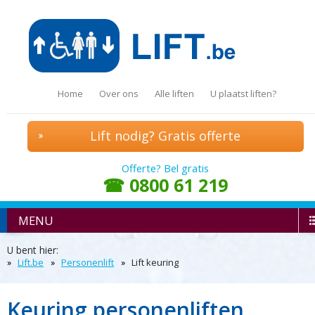
Home
Over ons
Alle liften
U plaatst liften?
Lift nodig? Gratis offerte
Offerte? Bel gratis
☎ 0800 61 219
MENU
U bent hier:
Lift.be
Personenlift
Lift keuring
Keuring personenliften