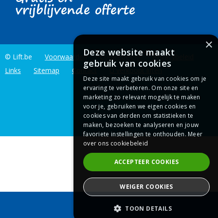
×
Deze website maakt
© Lift.be
Voorwaarden
Cookiebeleid
Privacybeleid
gebruik van cookies
Links
Sitemap
Contact
U verkoopt liften
Deze site maakt gebruik van cookies om je
ervaring te verbeteren. Om onze site en
marketing zo relevant mogelijk te maken
voor je, gebruiken we eigen cookies en
cookies van derden om statistieken te
maken, bezoeken te analyseren en jouw
favoriete instellingen te onthouden.
Meer
over ons cookiebeleid
ACCEPTEER COOKIES
WEIGER COOKIES
Prijsaanvraag
TOON DETAILS