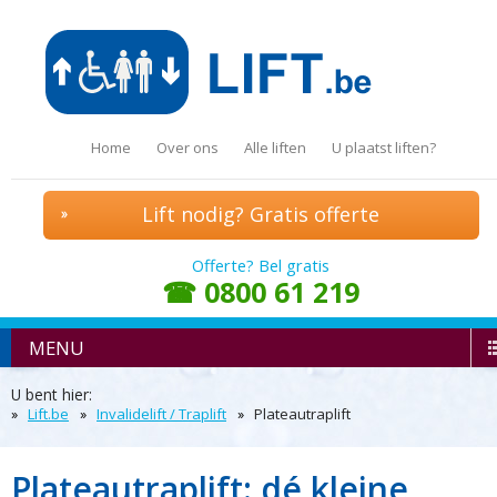
Home
Over ons
Alle liften
U plaatst liften?
Lift nodig? Gratis offerte
Offerte? Bel gratis
☎ 0800 61 219
MENU
U bent hier:
Lift.be
Invalidelift / Traplift
Plateautraplift
Plateautraplift: dé kleine