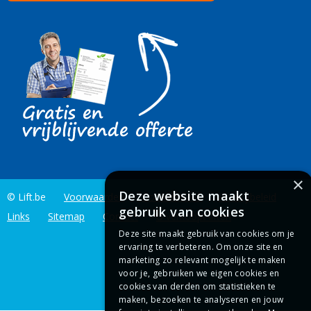
×
Deze website maakt
© Lift.be
Voorwaarden
Cookiebeleid
Privacybeleid
gebruik van cookies
Links
Sitemap
Contact
U verkoopt liften
Deze site maakt gebruik van cookies om je
ervaring te verbeteren. Om onze site en
marketing zo relevant mogelijk te maken
voor je, gebruiken we eigen cookies en
cookies van derden om statistieken te
maken, bezoeken te analyseren en jouw