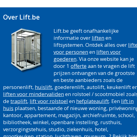
Over Lift.be
Lift.be geeft onafhankelijke
informatie over
liften
en
liftsystemen. Ontdek alles over
lift
voor personen
en
liften voor
goederen
. Via onze website kan je
door 1
offerte
aan te vragen de lift
prijzen ontvangen van de grootste
en beste aanbieders zoals de
personenlift,
huislift
, goederenlift, autolift, keukenlift e
liften voor mindervaliden
en rolstoel / scootmobiel zoal
de
traplift
,
lift voor rolstoel
en
hefplateaulift
. Een
lift in
huis
plaatsen, bestaande of nieuwe woning, privéwonin
kantoor, appartement, magazijn, archiefruimte, school,
bibliotheek, winkel, openbare instelling, rusthuis,
verzorgingstehuis, studio, ziekenhuis, hotel,
grootkeuken, station, luchthaven, museum...? Bekijk hie