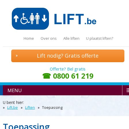
Home
Over ons
Alle liften
U plaatst liften?
Lift nodig? Gratis offerte
Offerte? Bel gratis
☎ 0800 61 219
MENU
U bent hier:
Lift.be
Liften
Toepassing
Toepassing