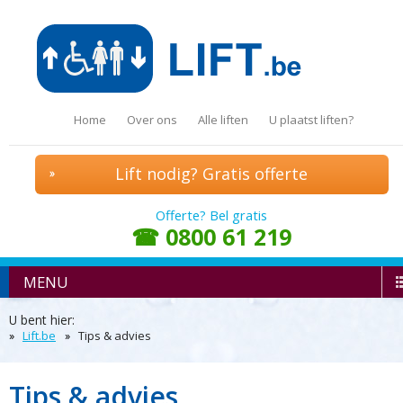
Home
Over ons
Alle liften
U plaatst liften?
Lift nodig? Gratis offerte
Offerte? Bel gratis
☎ 0800 61 219
MENU
U bent hier:
Lift.be
Tips & advies
Tips & advies