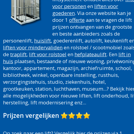
voor personen
en
liften voor
goederen
. Via onze website kan je
door 1
offerte
aan te vragen de lift
prijzen ontvangen van de grootste
en beste aanbieders zoals de
personenlift,
huislift
, goederenlift, autolift, keukenlift e
liften voor mindervaliden
en rolstoel / scootmobiel zoal
de
traplift
,
lift voor rolstoel
en
hefplateaulift
. Een
lift in
huis
plaatsen, bestaande of nieuwe woning, privéwonin
kantoor, appartement, magazijn, archiefruimte, school,
bibliotheek, winkel, openbare instelling, rusthuis,
verzorgingstehuis, studio, ziekenhuis, hotel,
grootkeuken, station, luchthaven, museum...? Bekijk hie
alle mogelijkheden voor nieuwe liften, lift onderhoud, li
herstelling, lift modernisering enz...
Prijzen vergelijken
Op zoek naar een lift? Vergelijk hier de prijzen via 1